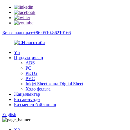
Бизге чалыңыз:+86 0510-86219166
Үй
Продукциялар
ABS
PC
PETG
PVC
Inkjet Sheet жана Digital Sheet
Холо фольга
Жаңылыктар
Биз жөнүндө
Биз менен байланыш
English
Үй