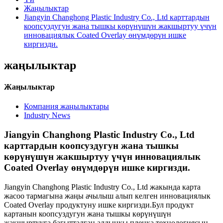
Жаңылыктар
Jiangyin Changhong Plastic Industry Co., Ltd карттардын
коопсуздугун жана тышкы көрүнүшүн жакшыртуу үчүн
инновациялык Coated Overlay өнүмдөрүн ишке
киргизди.
жаңылыктар
Жаңылыктар
Компания жаңылыктары
Industry News
Jiangyin Changhong Plastic Industry Co., Ltd
карттардын коопсуздугун жана тышкы
көрүнүшүн жакшыртуу үчүн инновациялык
Coated Overlay өнүмдөрүн ишке киргизди.
Jiangyin Changhong Plastic Industry Co., Ltd жакында карта
жасоо тармагына жаңы ачылыш алып келген инновациялык
Coated Overlay продуктуну ишке киргизди.Бул продукт
картанын коопсуздугун жана тышкы көрүнүшүн
жакшыртууга багытталган алдыңкы пленка технологиясын