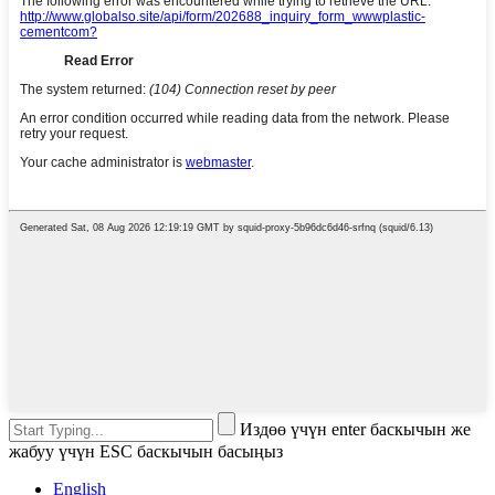
Издөө үчүн enter баскычын же
жабуу үчүн ESC баскычын басыңыз
English