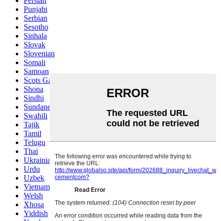
Persian
Punjabi
Serbian
Sesotho
Sinhala
Slovak
Slovenian
Somali
Samoan
Scots Gaelic
Shona
Sindhi
Sundanese
Swahili
Tajik
Tamil
Telugu
Thai
Ukrainian
Urdu
Uzbek
Vietnamese
Welsh
Xhosa
Yiddish