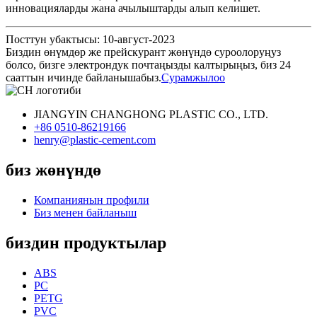
инновацияларды жана ачылыштарды алып келишет.
Посттун убактысы: 10-август-2023
Биздин өнүмдөр же прейскурант жөнүндө суроолоруңуз
болсо, бизге электрондук почтаңызды калтырыңыз, биз 24
сааттын ичинде байланышабыз.
Сурамжылоо
JIANGYIN CHANGHONG PLASTIC CO., LTD.
+86 0510-86219166
henry@plastic-cement.com
биз жөнүндө
Компаниянын профили
Биз менен байланыш
биздин продуктылар
ABS
PC
PETG
PVC