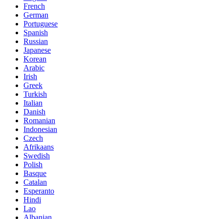
French
German
Portuguese
Spanish
Russian
Japanese
Korean
Arabic
Irish
Greek
Turkish
Italian
Danish
Romanian
Indonesian
Czech
Afrikaans
Swedish
Polish
Basque
Catalan
Esperanto
Hindi
Lao
Albanian