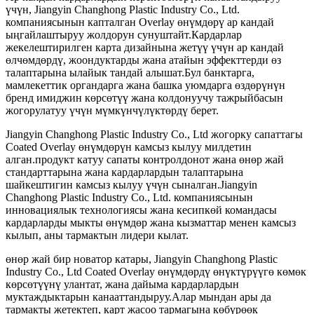
үчүн, Jiangyin Changhong Plastic Industry Co., Ltd.
компаниясынын капталган Overlay өнүмдөрү ар кандай
ыңгайлаштыруу жолдорун сунуштайт.Кардарлар
жекелештирилген карта дизайнына жетүү үчүн ар кандай
өлчөмдөрдү, жоондуктарды жана атайын эффекттерди өз
талаптарына ылайык тандай алышат.Бул банктарга,
мамлекеттик органдарга жана башка уюмдарга өздөрүнүн
бренд имиджин көрсөтүү жана колдонуучу тажрыйбасын
жогорулатуу үчүн мүмкүнчүлүктөрдү берет.
Jiangyin Changhong Plastic Industry Co., Ltd жогорку сапаттагы
Coated Overlay өнүмдөрүн камсыз кылуу милдетин
алган.продукт катуу сапаты контролдонот жана өнөр жай
стандарттарына жана кардарлардын талаптарына
шайкештигин камсыз кылуу үчүн сыналган.Jiangyin
Changhong Plastic Industry Co., Ltd. компаниясынын
инновациялык технологиясы жана кесипкөй командасы
кардарларды мыкты өнүмдөр жана кызматтар менен камсыз
кылып, аны тармактын лидери кылат.
өнөр жай бир новатор катары, Jiangyin Changhong Plastic
Industry Co., Ltd Coated Overlay өнүмдөрдү өнүктүрүүгө көмөк
көрсөтүүнү улантат, жана дайыма кардарлардын
муктаждыктарын канааттандыруу.Алар мындан ары да
тармакты жетектеп, карт жасоо тармагына көбүрөөк