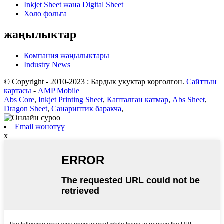
Inkjet Sheet жана Digital Sheet
Холо фольга
жаңылыктар
Компания жаңылыктары
Industry News
© Copyright - 2010-2023 : Бардык укуктар корголгон.
Сайттын
картасы
-
AMP Mobile
Abs Core
,
Inkjet Printing Sheet
,
Капталган катмар
,
Abs Sheet
,
Dragon Sheet
,
Санариптик баракча
,
Email жөнөтүү
x