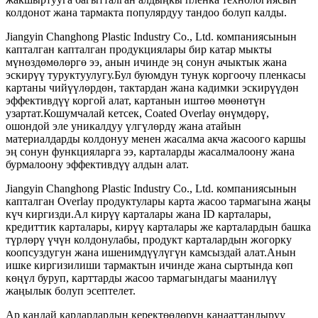
колдонот жана тармакта популярдуу тандоо болуп калды.
Jiangyin Changhong Plastic Industry Co., Ltd. компаниясынын
капталган капталган продукциялары бир катар мыкты
мүнөздөмөлөргө ээ, анын ичинде эң сонун ачыктык жана
эскирүү туруктуулугу.Бул буюмдун тунук коргоочу пленкасы
картаны чийүүлөрдөн, тактардан жана кадимки эскирүүдөн
эффективдүү коргой алат, картанын иштөө мөөнөтүн
узартат.Кошумчалай кетсек, Coated Overlay өнүмдөрү,
ошондой эле уникалдуу үлгүлөрдү жана атайын
материалдарды колдонуу менен жасалма акча жасоого каршы
эң сонун функцияларга ээ, карталарды жасалмалоону жана
бурмалоону эффективдүү алдын алат.
Jiangyin Changhong Plastic Industry Co., Ltd. компаниясынын
капталган Overlay продуктулары карта жасоо тармагына жаңы
күч киргизди.Ал кирүү карталары жана ID карталары,
кредиттик карталары, кирүү карталары же карталардын башка
түрлөрү үчүн колдонулабы, продукт карталардын жогорку
коопсуздугун жана ишенимдүүлүгүн камсыздай алат.Анын
ишке киргизилиши тармактын ичинде жана сыртында көп
көңүл буруп, карттарды жасоо тармагындагы маанилүү
жаңылык болуп эсептелет.
Ар кандай кардарлардын керектөөлөрүн канааттандыруу